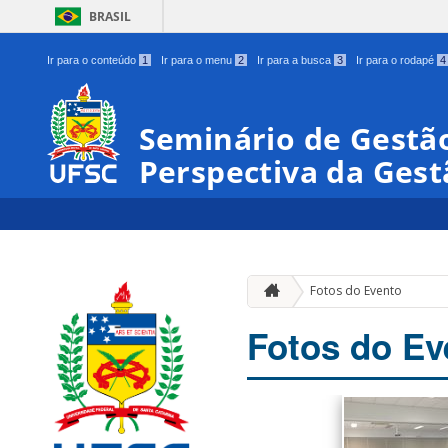
BRASIL
Ir para o conteúdo
1
Ir para o menu
2
Ir para a busca
3
Ir para o rodapé
4
Seminário de Gestã
Perspectiva da Ges
Fotos do Evento
Fotos do Ev