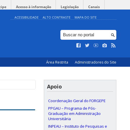
cipe
Acesso à informação
Legislação
Canais
ACESSIBILIDADE
ALTO CONTRASTE
MAPA DO SITE
Área Restrita
Administradores do Site
Apoio
Coordenação Geral do FORGEPE
PPGAU – Programa de Pós-
Graduação em Administração
Universitária
INPEAU – Instituto de Pesquisas e