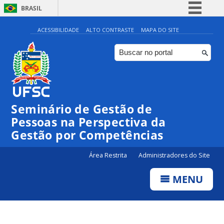
BRASIL
Simplifique!
ACESSIBILIDADE
ALTO CONTRASTE
MAPA DO SITE
Comunica BR
Participe
Acesso à informação
Legislação
Seminário de Gestão de
Canais
Pessoas na Perspectiva da
Gestão por Competências
Área Restrita
Administradores do Site
MENU