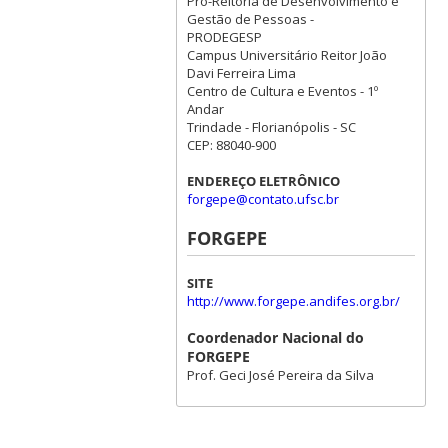
Pró-Reitoria de Desenvolvimento e
Gestão de Pessoas -
PRODEGESP
Campus Universitário Reitor João
Davi Ferreira Lima
Centro de Cultura e Eventos - 1º
Andar
Trindade - Florianópolis - SC
CEP: 88040-900
ENDEREÇO ELETRÔNICO
forgepe@contato.ufsc.br
FORGEPE
SITE
http://www.forgepe.andifes.org.br/
Coordenador Nacional do
FORGEPE
Prof. Geci José Pereira da Silva